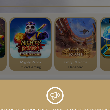
Mighty Panda
Glory Of Rome
MicroGaming
Habanero