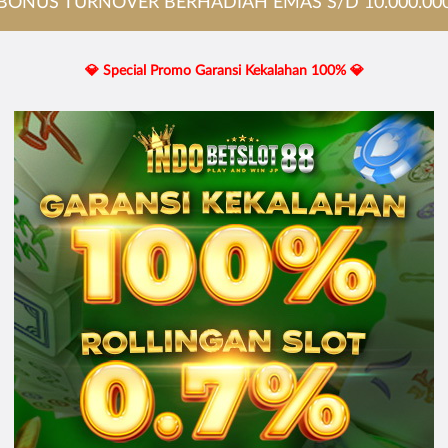
BONUS TURNOVER BERHADIAH EMAS S/D 10.000.00
💎 Special Promo Garansi Kekalahan 100% 💎
Anaconda Gold
9 Masks of Fire™ HyperSpins™
Pragmatic Play
MicroGaming
UNDUH
INDOB
DI MAN
DAN KA