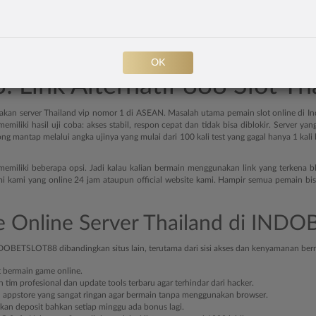
ailand Server VIP
OK
ink Alternatif 888 Slot Tha
an server Thailand vip nomor 1 di ASEAN. Masalah utama pemain slot online di Indone
ki hasil uji coba: akses stabil, respon cepat dan tidak bisa diblokir. Server yang
ng mantap melalui angka ujinya yang mulai dari 100 kali test yang gagal hanya 1 kali
miliki beberapa opsi. Jadi kalau kalian bermain menggunakan link yang terkena bl
 resmi kami yang online 24 jam ataupun official website kami. Hampir semua pemain
 Online Server Thailand di IND
DOBETSLOT88 dibandingkan situs lain, terutama dari sisi akses dan kenyamanan berm
at bermain game online.
 tim profesional dan update tools terbaru agar terhindar dari hacker.
n appstore yang sangat ringan agar bermain tanpa menggunakan browser.
an deposit bahkan setiap minggu ada bonus lagi.