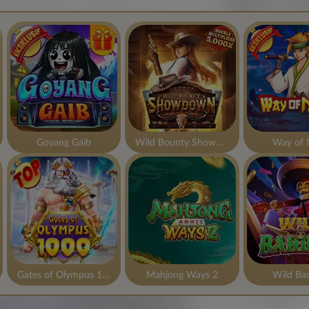
Goyang Gaib
Wild Bounty Showdown
Way of 
Gates of Olympus 1000
Mahjong Ways 2
Wild Ba