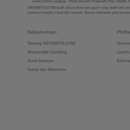
Game Online Lengkap - Mulai provider Pragmatic Play, Slot88, P
INDOBETSLOT88 kasih solusi akses slot gacor yang stabil dan anti
jaminan transaksi cepat dan nyaman. Bonus melimpah yang menjadi 
Kebijaksanaan
Platf
Tentang INDOBETSLOT88
Promos
Responsible Gambling
Loyalty
Pusat Bantuan
Referra
Syarat dan Ketentuan