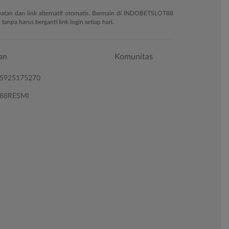
cepatan dan link alternatif otomatis. Bermain di INDOBETSLOT88
pa harus berganti link login setiap hari.
an
Komunitas
5925175270
88RESMI