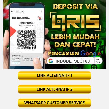
Nikmati performa terbaik,
INDOBETSLOT88 Apps! Terse
Android
INDOBETSLOT88 
*Pindai kode QR untuk Unduh
Andro