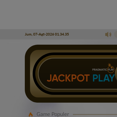
Jum, 07-Agt-2026 01.34.35
 pada 30-Jun-2026 dari 15.00.00 sampai 30-Sep-2026 15.00.00. Selama waktu ini, PP
JACKPOT
PLAY
Game Populer