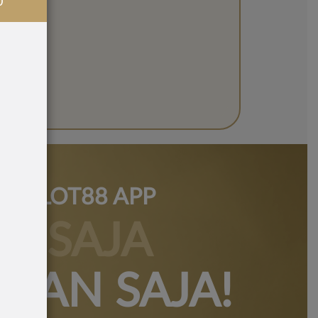
0
ETSLOT88 APP
A SAJA
PAN SAJA!