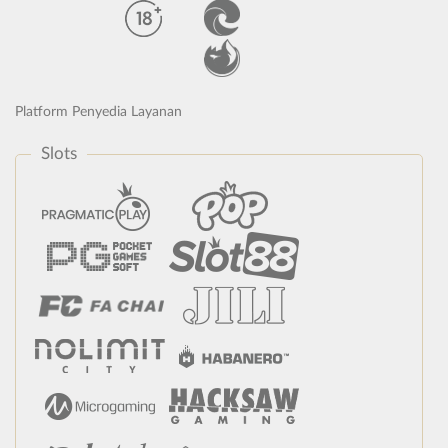
Platform Penyedia Layanan
Slots