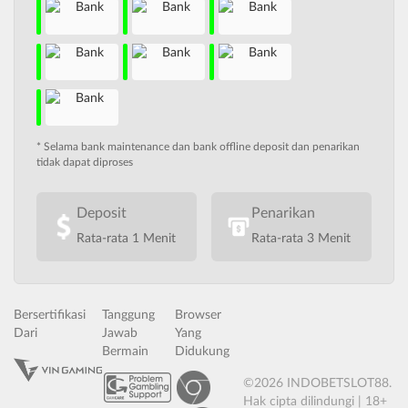
* Selama bank maintenance dan bank offline deposit dan penarikan
tidak dapat diproses
Deposit
Penarikan
Rata-rata 1 Menit
Rata-rata 3 Menit
Bersertifikasi
Tanggung
Browser
Dari
Jawab
Yang
Bermain
Didukung
©2026 INDOBETSLOT88.
Hak cipta dilindungi | 18+