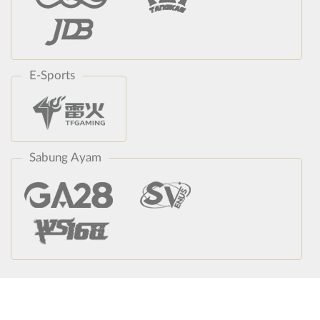
E-Sports
Sabung Ayam