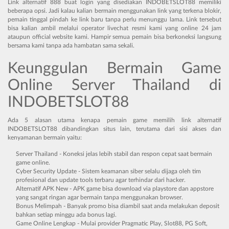
Link alternatif 888 buat login yang disediakan INDOBETSLOT88 memiliki
beberapa opsi. Jadi kalau kalian bermain menggunakan link yang terkena blokir,
pemain tinggal pindah ke link baru tanpa perlu menunggu lama. Link tersebut
bisa kalian ambil melalui operator livechat resmi kami yang online 24 jam
ataupun official website kami. Hampir semua pemain bisa berkoneksi langsung
bersama kami tanpa ada hambatan sama sekali.
Keunggulan Bermain Game
Online Server Thailand di
INDOBETSLOT88
Ada 5 alasan utama kenapa pemain game memilih link alternatif
INDOBETSLOT88 dibandingkan situs lain, terutama dari sisi akses dan
kenyamanan bermain yaitu:
Server Thailand - Koneksi jelas lebih stabil dan respon cepat saat bermain
game online.
Cyber Security Update - Sistem keamanan siber selalu dijaga oleh tim
profesional dan update tools terbaru agar terhindar dari hacker.
Alternatif APK New - APK game bisa download via playstore dan appstore
yang sangat ringan agar bermain tanpa menggunakan browser.
Bonus Melimpah - Banyak promo bisa diambil saat anda melakukan deposit
bahkan setiap minggu ada bonus lagi.
Game Online Lengkap - Mulai provider Pragmatic Play, Slot88, PG Soft,