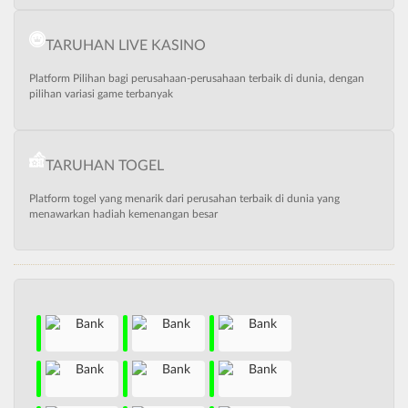
TARUHAN LIVE KASINO
Platform Pilihan bagi perusahaan-perusahaan terbaik di dunia, dengan
pilihan variasi game terbanyak
TARUHAN TOGEL
Platform togel yang menarik dari perusahan terbaik di dunia yang
menawarkan hadiah kemenangan besar