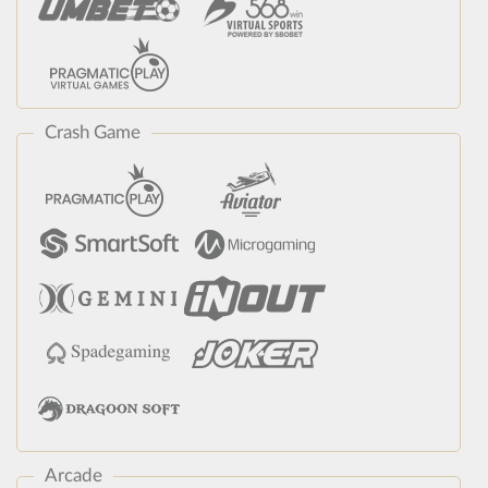
Crash Game
Arcade