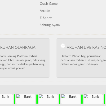
Crash Game
Arcade
E-Sports
Sabung Ayam
ARUHAN OLAHRAGA
TARUHAN LIVE KASIN
book Gaming Platform Terbaik
Platform Pilihan bagi perusahaan-
rkan lebih banyak game, odds yang
perusahaan terbaik di dunia, dengan
tinggi, dan menyediakan pilihan yang
pilihan variasi game terbanyak
banyak untuk pemain.