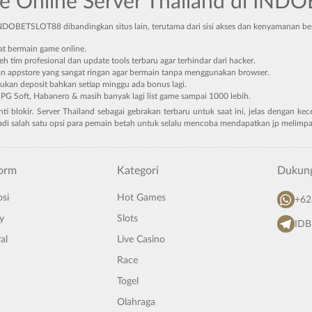
 Online Server Thailand di IN
INDOBETSLOT88 dibandingkan situs lain, terutama dari sisi akses dan kenyamanan be
aat bermain game online.
eh tim profesional dan update tools terbaru agar terhindar dari hacker.
an appstore yang sangat ringan agar bermain tanpa menggunakan browser.
kan deposit bahkan setiap minggu ada bonus lagi.
 PG Soft, Habanero & masih banyak lagi list game sampai 1000 lebih.
ti blokir. Server Thailand sebagai gebrakan terbaru untuk saat ini, jelas dengan k
 salah satu opsi para pemain betah untuk selalu mencoba mendapatkan jp melimpah t
form
Kategori
Dukun
si
Hot Games
+62
y
Slots
IDB
al
Live Casino
Race
Togel
Olahraga