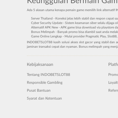
Keunggulan Bermain Game
Ada 5 alasan utama kenapa pemain game memilih link alternatif 
Server Thailand - Koneksi jelas lebih stabil dan respon cepat s
Cyber Security Update - Sistem keamanan siber selalu dijaga ol
Alternatif APK New - APK game bisa download via playstore d
Bonus Melimpah - Banyak promo bisa diambil saat anda melaku
Game Online Lengkap - Mulai provider Pragmatic Play, Slot88,
INDOBETSLOT88 kasih solusi akses slot gacor yang stabil dan an
jaminan transaksi cepat dan nyaman. Bonus melimpah yang menjadi
Kebijaksanaan
Plat
Tentang INDOBETSLOT88
Promo
Responsible Gambling
Loyalt
Pusat Bantuan
Referr
Syarat dan Ketentuan