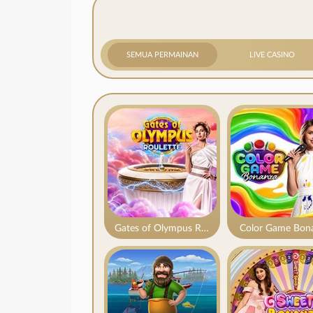
SEMUA PERMAINAN
LIVE CASINO
Gates of Olympus Roulette
Color Game Bon