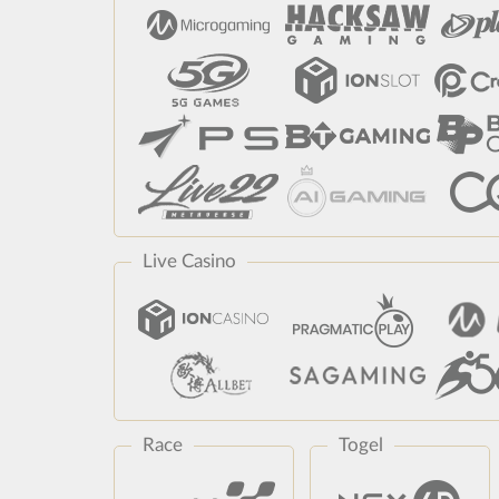
Live Casino
Race
Togel