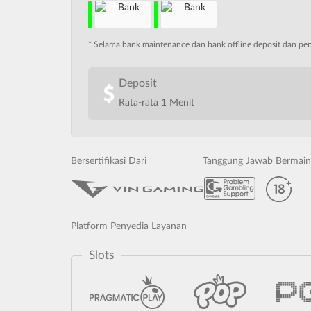
* Selama bank maintenance dan bank offline deposit dan pen
Deposit
Rata-rata 1 Menit
Bersertifikasi Dari
Tanggung Jawab Bermain
Platform Penyedia Layanan
Slots