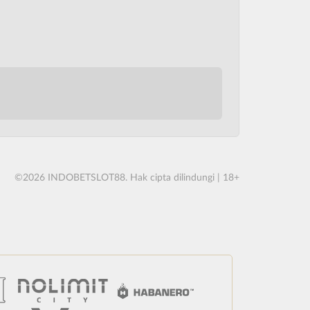
©2026 INDOBETSLOT88. Hak cipta dilindungi | 18+