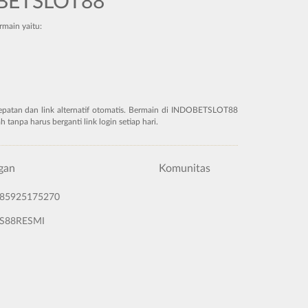
DOBETSLOT88
rmain yaitu:
ecepatan dan link alternatif otomatis. Bermain di INDOBETSLOT88
anpa harus berganti link login setiap hari.
gan
Komunitas
85925175270
S88RESMI