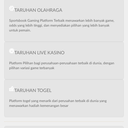
TARUHAN OLAHRAGA
Sportsbook Gaming Platform Terbaik menawarkan lebih banyak game,
odds yang lebih tinggi, dan menyediakan pilihan yang lebih banyak
untuk pemain.
TARUHAN LIVE KASINO
Platform Pilihan bagi perusahaan-perusahaan terbaik di dunia, dengan
pilihan variasi game terbanyak
TARUHAN TOGEL
Platform togel yang menarik dari perusahan terbaik di dunia yang
menawarkan hadiah kemenangan besar