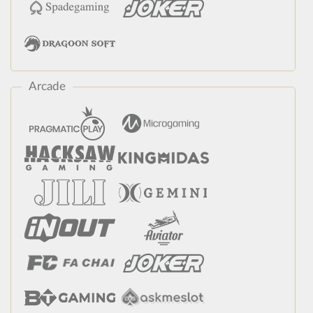
Arcade