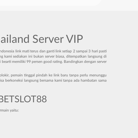
ailand Server VIP
nesia link mati terus dan ganti link setiap 2 sampai 3 hari pasti
ng kami sediakan ini bukan server biasa, ditempatkan langsung di
i bearti memiliki 99 persen good rating. Bandingkan dengan server
lokir, pemain tinggal pindah ke link baru tanpa perlu menunggu
n bisa berkoneksi langsung bersama kami tanpa ada hambatan sama
DOBETSLOT88
rmain yaitu: