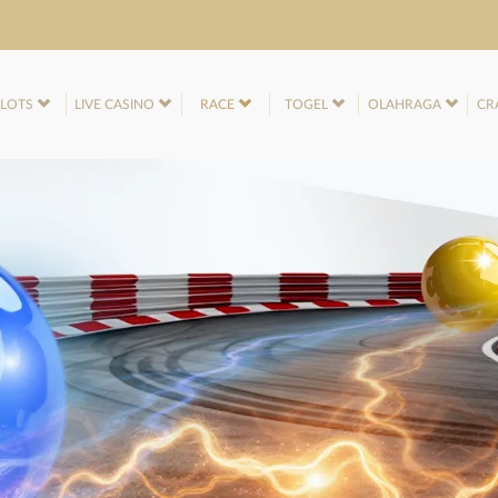
SLOTS
LIVE CASINO
RACE
TOGEL
OLAHRAGA
CR