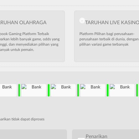
ARUHAN OLAHRAGA
TARUHAN LIVE KASIN
book Gaming Platform Terbaik
Platform Pilihan bagi perusahaan-
rkan lebih banyak game, odds yang
perusahaan terbaik di dunia, dengan
tinggi, dan menyediakan pilihan yang
pilihan variasi game terbanyak
banyak untuk pemain.
arikan tidak dapat diproses
Penarikan