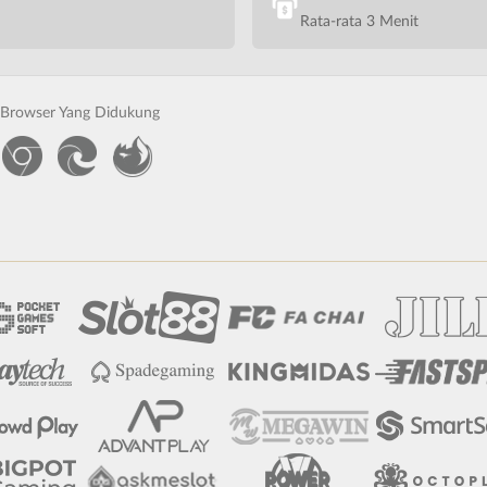
Rata-rata 3 Menit
Browser Yang Didukung