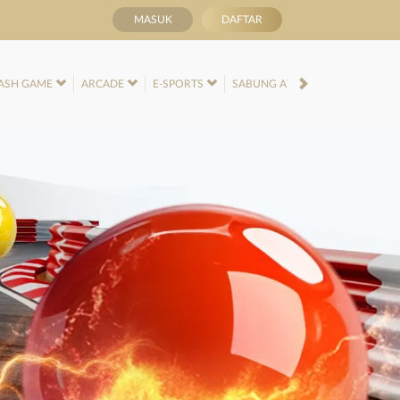
MASUK
DAFTAR
PROMOSI
ASH GAME
ARCADE
E-SPORTS
SABUNG AYAM