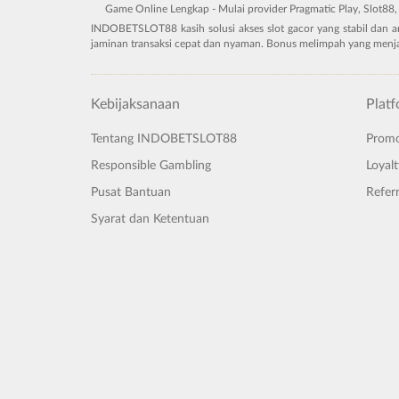
Game Online Lengkap - Mulai provider Pragmatic Play, Slot88,
INDOBETSLOT88 kasih solusi akses slot gacor yang stabil dan an
jaminan transaksi cepat dan nyaman. Bonus melimpah yang menjadi
Kebijaksanaan
Plat
Tentang INDOBETSLOT88
Promo
Responsible Gambling
Loyalt
Pusat Bantuan
Referr
Syarat dan Ketentuan