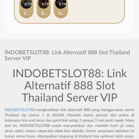
RTP
93%
RTP
82%
RTP
86%
Squid Game 2: Mukunghwa
Buffalo Rush HIGHROLLER
Nexus Gift Delight
INDOBETSLOT88: Link Alternatif 888 Slot Thailand
Server VIP
INDOBETSLOT88: Link
Alternatif 888 Slot
Thailand Server VIP
INDOBETSLOT88
menghadirkan link alternatif 888 yang menggunakan server
Thailand vip nomor 1 di ASEAN. Masalah utama pemain slot online di
Indonesia link mati terus dan ganti link setiap 2 sampai 3 hari pasti capek. Maka
dari itu, INDOBETSLOT88 sudah menyediakan dan memiliki hasil uji coba:
akses stabil, respon cepat dan tidak bisa diblokir. Server yang kami sediakan ini
bukan server biasa, ditempatkan langsung di thailand biar optimasi lebih aman.