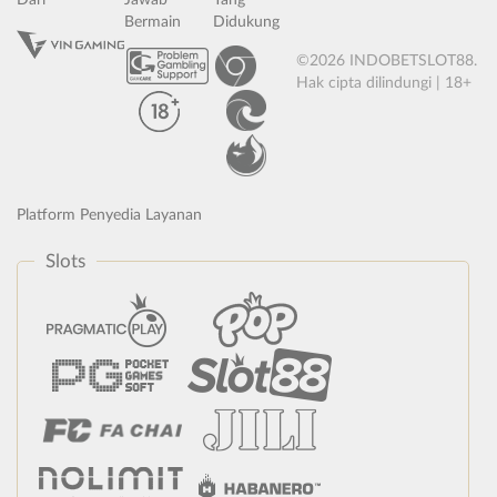
Bermain
Didukung
©2026 INDOBETSLOT88.
Hak cipta dilindungi | 18+
Platform Penyedia Layanan
Slots